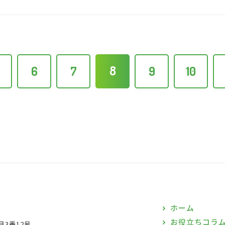
8
6
7
9
10
ホーム
お役立ちコラ
目3番12号