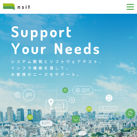
S
u
p
p
o
r
t
Y
o
u
r
N
e
e
d
s
シ
ス
テ
ム
開
発
と
ソ
フ
ト
ウ
ェ
ア
テ
ス
ト
、
イ
ン
フ
ラ
構
築
を
通
し
て
、
お
客
様
の
ニ
ー
ズ
を
サ
ポ
ー
ト
。