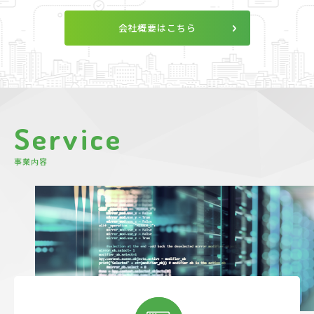
会社概要はこちら
S
e
r
v
i
c
e
事
業
内
容