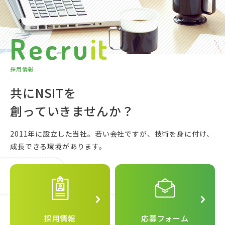
R
e
c
r
u
i
t
採
用
情
報
共にNSITを
創っていきませんか？
2011年に設立した当社。
若い会社ですが、技術を身に付け、
成長できる環境があります。
採用情報
応募フォーム