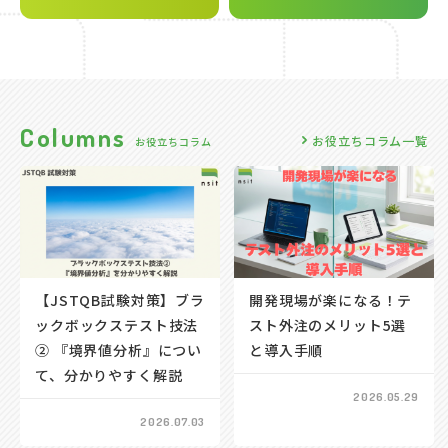
C
o
l
u
m
n
s
お役立ちコラム一覧
お
役
立
ち
コ
ラ
ム
【JSTQB試験対策】ブラ
開発現場が楽になる！テ
ックボックステスト技法
スト外注のメリット5選
② 『境界値分析』につい
と導入手順
て、分かりやすく解説
2026.05.29
2026.07.03