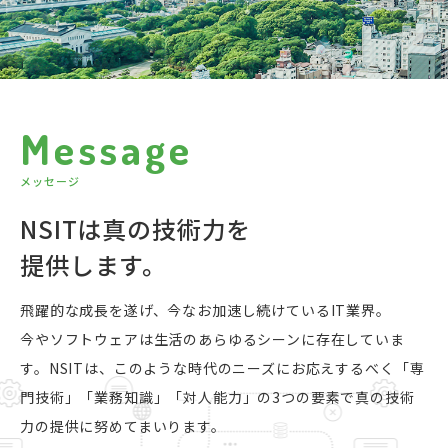
M
e
s
s
a
g
e
メ
ッ
セ
ー
ジ
NSITは真の技術力を
提供します。
飛躍的な成長を遂げ、今なお加速し続けているIT業界。
今やソフトウェアは生活のあらゆるシーンに存在していま
す。NSITは、このような時代のニーズにお応えするべく「専
門技術」「業務知識」「対人能力」の3つの要素で真の技術
力の提供に努めてまいります。