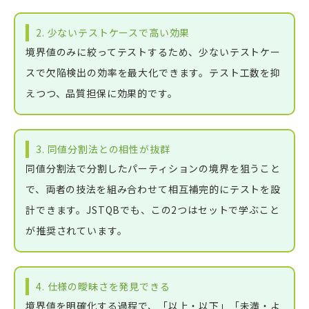
2. 少ないテストケースで高い効果
境界値のみに絞ってテストするため、少ないテストケー
スで欠陥検出の効率を最大化できます。テスト工数を抑
えつつ、品質担保に効果的です。
3. 同値分割法との相性が抜群
同値分割法で分割したパーティションの境界を狙うこと
で、両者の技法を組み合わせて相互補完的にテストを設
計できます。JSTQBでも、この2つはセットで学ぶこと
が推奨されています。
4. 仕様の曖昧さを発見できる
境界値を明確化する過程で、「以上・以下」「未満・よ